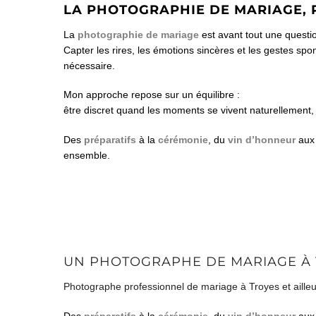
LA PHOTOGRAPHIE DE MARIAGE, P
La
photographie de mariage
est avant tout une questio
Capter les rires, les émotions sincères et les gestes spo
nécessaire.
Mon approche repose sur un équilibre :
être discret quand les moments se vivent naturellement,
Des
préparatifs
à la
cérémonie
, du
vin d’honneur
aux 
ensemble.
UN PHOTOGRAPHE DE MARIAGE À T
Photographe professionnel de mariage à Troyes et ailleu
Des
préparatifs
à la
cérémonie
, du
vin d’honneur
au