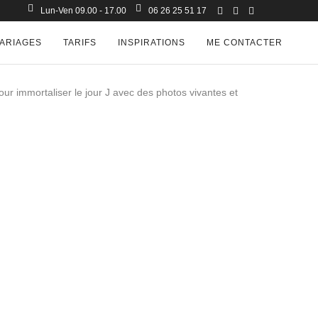
Lun-Ven 09.00 - 17.00
06 26 25 51 17
ARIAGES
TARIFS
INSPIRATIONS
ME CONTACTER
r immortaliser le jour J avec des photos vivantes et