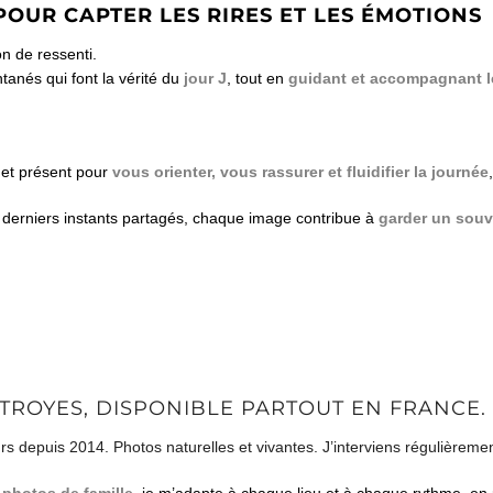
OUR CAPTER LES RIRES ET LES ÉMOTIONS
n de ressenti.
ntanés qui font la vérité du
jour J
, tout en
guidant et accompagnant l
 et présent pour
vous orienter, vous rassurer et fluidifier la journée
derniers instants partagés, chaque image contribue à
garder un souv
ROYES, DISPONIBLE PARTOUT EN FRANCE.
rs depuis 2014. Photos naturelles et vivantes. J’interviens régulière
x
photos de famille
, je m’adapte à chaque lieu et à chaque rythme, en p