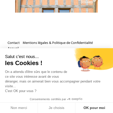
Contact
Mentions légales & Politique de Confidentialité
Accueil
Salut c'est nous...
les Cookies !
Et si nous parlions de votre mariage ?
On a attendu d'être sûrs que le contenu de
ce site vous intéresse avant de vous
déranger, mais on aimerait bien vous accompagner pendant votre
visite...
C'est OK pour vous ?
Consentements certifiés par
Copyright 2026 by Olivier Douard Photographe de mariage - Tous droits réservés
Non merci
Je choisis
OK pour moi