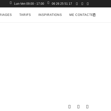
Lun-Ven 09.00 - 17.00
06 26 25 51 17
RIAGES
TARIFS
INSPIRATIONS
ME CONTACTER