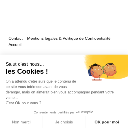
Contact
Mentions légales & Politique de Confidentialité
Accueil
Et si nous parlions de votre mariage ?
Salut c'est nous...
les Cookies !
On a attendu d'être sûrs que le contenu de
ce site vous intéresse avant de vous
déranger, mais on aimerait bien vous accompagner pendant votre
visite...
C'est OK pour vous ?
Copyright 2026 by Olivier Douard Photographe de mariage - Tous droits
réservés
Consentements certifiés par
Non merci
Je choisis
OK pour moi