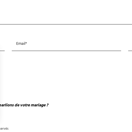
parlions de votre mariage ?
ns
servés