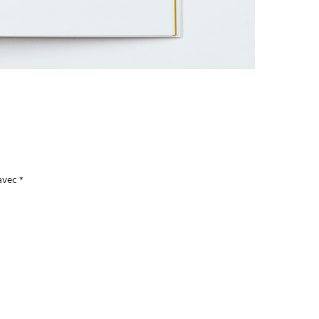
 avec
*