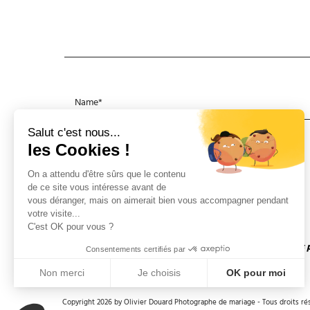
Salut c'est nous...
les Cookies !
On a attendu d'être sûrs que le contenu
de ce site vous intéresse avant de
vous déranger, mais on aimerait bien vous accompagner pendant
votre visite...
C'est OK pour vous ?
Contact
Mentions légales & Politique
Et si nous 
Consentements certifiés par
de Confidentialité
Accueil
Non merci
Je choisis
OK pour moi
AXEPTIO CONSENT
Plateforme de Gestion du Consentement : Personnalisez vos Optio
Copyright 2026 by Olivier Douard Photographe de mariage - Tous droits ré