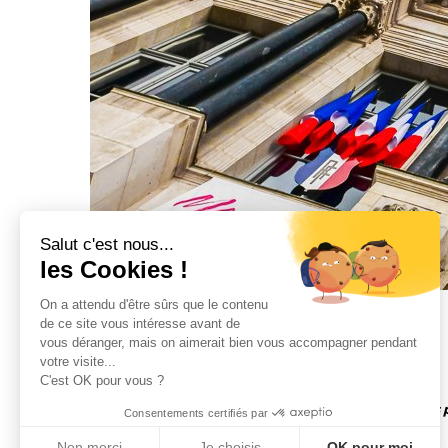
Salut c'est nous...
les Cookies !
On a attendu d'être sûrs que le contenu
de ce site vous intéresse avant de
vous déranger, mais on aimerait bien vous accompagner pendant
votre visite...
C'est OK pour vous ?
Contact
Mentions légales & Politique
Et si nous 
Consentements certifiés par
de Confidentialité
Accueil
Non merci
Je choisis
OK pour moi