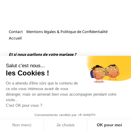
Contact
Mentions légales & Politique de Confidentialité
Accueil
Et si nous parlions de votre mariage ?
Salut c'est nous...
les Cookies !
On a attendu d'être sûrs que le contenu de
ce site vous intéresse avant de vous
déranger, mais on aimerait bien vous accompagner pendant votre
Copyright 2026 by Olivier Douard Photographe de mariage - Tous droits réservés
visite...
C'est OK pour vous ?
Consentements certifiés par
Non merci
Je choisis
OK pour moi